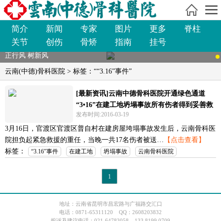
简介
新闻
专家
图片
更多
脊柱
关节
创伤
骨矫
指南
挂号
正行风 树新风
云南(中德)骨科医院
> 标签：““3.16”事件”
[最新资讯]云南中德骨科医院开通绿色通道
“3•16”在建工地坍塌事故所有伤者得到妥善救
发布时间:2016-03-19
治
3月16日，官渡区官渡区普自村在建房屋垮塌事故发生后，云南骨科医
院担负起紧急救援的重任，当晚一共17名伤者被送…
【点击查看】
标签：
“3.16”事件
在建工地
坍塌事故
云南骨科医院
1
地址：云南省昆明市昌宏路与广福路交汇口
电话：0871-65311120 QQ：2608203832
投诉及建议电话：021-64783058 133 8199 0709